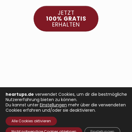
JETZT
100% GRATIS
ERHALTEN
heartups.de
verwendet Cookies, um dir die bestmögliche
Nutzererfahrung bieten zu können.
Du kannst unter
Einstellungen
mehr über die verwendeten
Cookies erfahren und/oder sie deaktivieren.
Alle Cookies aktivieren
Nicht notwendige Cookies ablehnen
Einstellungen