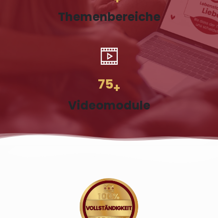
Themenbereiche
75
+
Videomodule