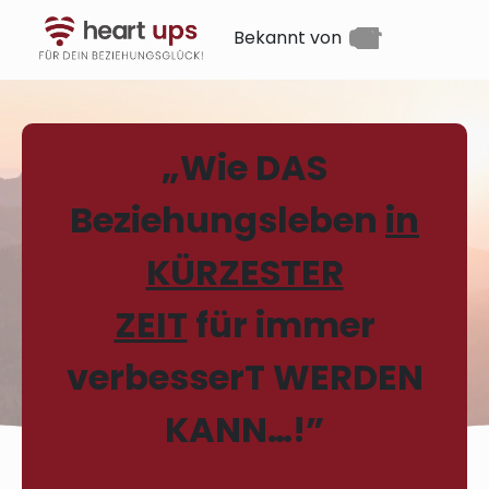
Bekannt von
„Wie DAS
Beziehungsleben
in
KÜRZESTER
ZEIT
für immer
verbesserT WERDEN
KANN…!”