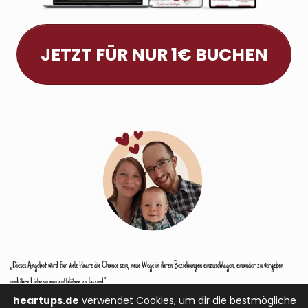
JETZT FÜR NUR 1€
BUCHEN
„Dieses Angebot wird für viele Paare die Chance sein, neue Wege in ihren Beziehungen einzuschlagen, einander zu vergeben
und ihre Liebe so neu aufblühen zu lassen!”
heartups.de
verwendet Cookies, um dir die bestmögliche
Nathalie und Sven mit Isaiah