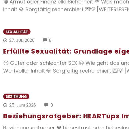
💣 Armut oder Finanzielle Sicherheit 💸 Was möcht
Inhalt 💎 Sorgfältig recherchiert 💌💡 [WEITERLESE
SEXUALITÄT
COMMENTS
27. JULI 2026
8
Erfüllte Sexualität: Grundlage e
😏 Guter oder schlechter SEX 😖 Wie geht das und 
Wertvoller Inhalt 💎 Sorgfältig recherchiert 💌💡 
BEZIEHUNG
COMMENTS
25. JUNI 2026
8
Beziehungsratgeber: HEARTups I
Beziehungsratgeber 💔 Liebesfrust oder Liebeslus