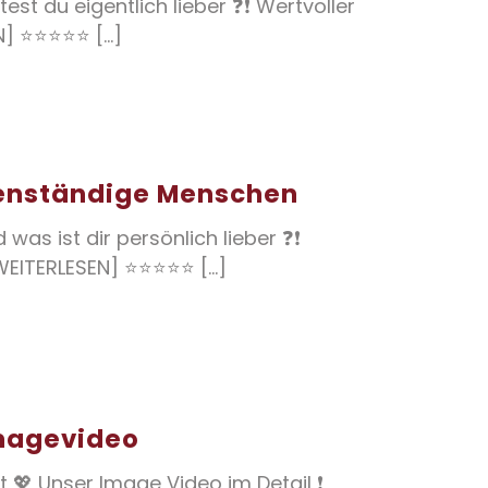
est du eigentlich lieber ❓❗ Wertvoller
N] ⭐⭐⭐⭐⭐ [...]
igenständige Menschen
was ist dir persönlich lieber ❓❗
[WEITERLESEN] ⭐⭐⭐⭐⭐ [...]
magevideo
t 💖 Unser Image Video im Detail ❗