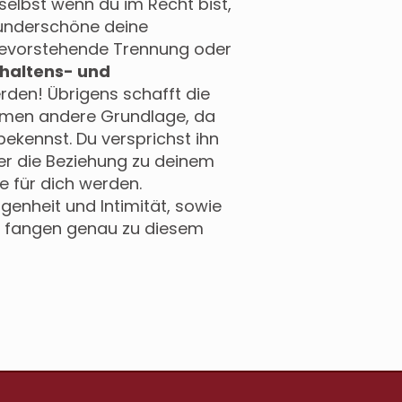
selbst wenn du im Recht bist,
wunderschöne deine
bevorstehende Trennung oder
haltens- und
den! Übrigens schafft die
ommen andere Grundlage, da
bekennst. Du versprichst ihn
efer die Beziehung zu deinem
ie für dich werden.
genheit und Intimität, sowie
ie fangen genau zu diesem