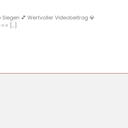
e Siegen 💕 Wertvoller Videobeitrag 💎
⭐ [...]