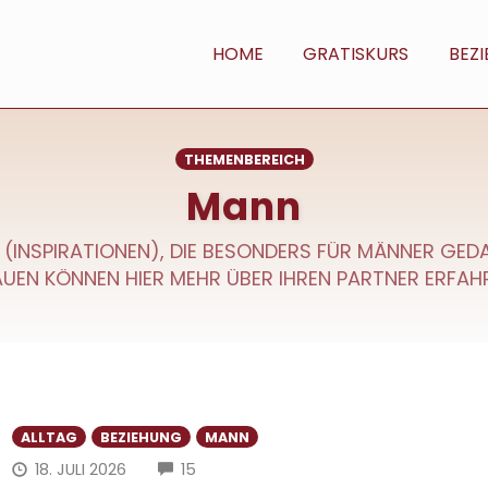
HOME
GRATISKURS
BEZ
THEMENBEREICH
Mann
PS (INSPIRATIONEN), DIE BESONDERS FÜR MÄNNER GE
UEN KÖNNEN HIER MEHR ÜBER IHREN PARTNER ERFAH
ALLTAG
BEZIEHUNG
MANN
COMMENTS
18. JULI 2026
15